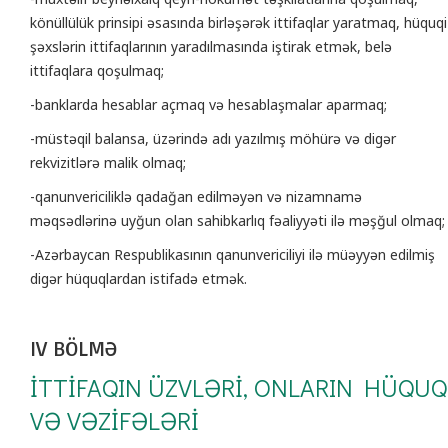
könüllülük prinsipi əsasında birləşərək ittifaqlar yaratmaq, hüquqi
şəxslərin ittifaqlarının yaradılmasında iştirak etmək, belə
ittifaqlara qoşulmaq;
-banklarda hesablar açmaq və hesablaşmalar aparmaq;
-müstəqil balansa, üzərində adı yazılmış möhürə və digər
rekvizitlərə malik olmaq;
-qanunvericiliklə qadağan edilməyən və nizamnamə
məqsədlərinə uyğun olan sahibkarlıq fəaliyyəti ilə məşğul olmaq;
-Azərbaycan Respublikasının qanunvericiliyi ilə müəyyən edilmiş
digər hüquqlardan istifadə etmək.
IV BÖLMƏ
İTTİFAQIN ÜZVLƏRİ, ONLARIN HÜQUQ
VƏ VƏZİFƏLƏRİ