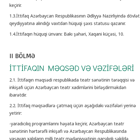
keçirir.
1.3.İttifaq Azərbaycan Respublikasının Ədliyyə Nazirliyində dövlət
qeydiyyatına alındığı vaxtdan hüquqi şəxs statusu qazanır.
1.4.İttifaqın hüquqi ünvanı: Bakı şəhəri, Xaqani küçəsi, 10.
II BÖLMƏ
İTTİFAQIN MƏQSƏD VƏ VƏZİFƏLƏRİ
2.1. İttifaqın məqsədi respublikada teatr sənətinin tərəqqisi və
inkişafı üçün Azərbaycan teatr xadimlərini birləşdirməkdən
ibarətdir.
2.2. İttifaq məqsədlərə çatmaq üçün aşağıdakı vəzifələri yerinə
yetirir:
-yaradıcılıq proqramlarını həyata keçirir, Azərbaycan teatr
sənətinin hərtərəfli inkişafı və Azərbaycan Respublikasında
yaşayan xalqların milli teatr mədəniyyətinin qarşılıqlı şəkildə