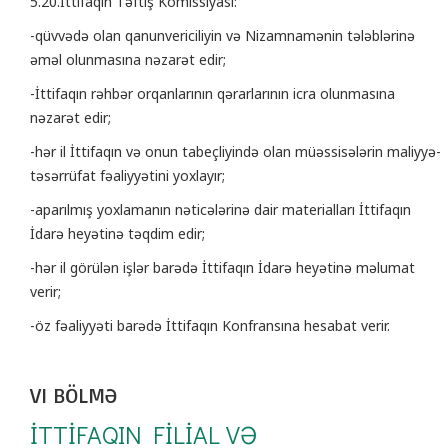
5.20.İttifaqın Təftiş Komissiyası:
-qüvvədə olan qanunvericiliyin və Nizamnamənin tələblərinə
əməl olunmasına nəzarət edir;
-İttifaqın rəhbər orqanlarının qərarlarının icra olunmasına
nəzarət edir;
-hər il İttifaqın və onun tabeçliyində olan müəssisələrin maliyyə-
təsərrüfat fəaliyyətini yoxlayır;
-aparılmış yoxlamanın nəticələrinə dair materialları İttifaqın
İdarə heyətinə təqdim edir;
-hər il görülən işlər barədə İttifaqın İdarə heyətinə məlumat
verir;
-öz fəaliyyəti barədə İttifaqın Konfransına hesabat verir.
VI BÖLMƏ
İTTİFAQIN FİLİAL VƏ