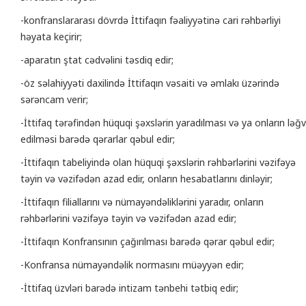
-konfranslararası dövrdə İttifaqın fəaliyyətinə cari rəhbərliyi
həyata keçirir;
-aparatın ştat cədvəlini təsdiq edir;
-öz səlahiyyəti daxilində İttifaqın vəsaiti və əmlakı üzərində
sərəncam verir;
-İttifaq tərəfindən hüquqi şəxslərin yaradılması və ya onların ləğv
edilməsi barədə qərarlar qəbul edir;
-İttifaqın tabeliyində olan hüquqi şəxslərin rəhbərlərini vəzifəyə
təyin və vəzifədən azad edir, onların hesabatlarını dinləyir;
-İttifaqın filiallarını və nümayəndəliklərini yaradır, onların
rəhbərlərini vəzifəyə təyin və vəzifədən azad edir;
-İttifaqın Konfransının çağırılması barədə qərar qəbul edir;
-Konfransa nümayəndəlik normasını müəyyən edir;
-İttifaq üzvləri barədə intizam tənbehi tətbiq edir;