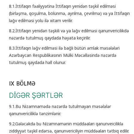
8.1.İttifaqın fəaliyyətinə İttifaqın yenidən təşkil edilməsi
(birləşmə, qoşulma, bölünmə, ayrılma, çevrilmə) və ya İttifaqın
ləğv edilməsi yolu ilə xitam verilir.
8.2.İttifaqın yenidən təşkili və ya ləğv edilməsi qanunvericilikdə
nəzərdə tutulmuş qaydada həyata keçirilir.
8.3.İttifaqın ləğv edilməsi ilə bağlı bütün əmlak məsələləri
Azərbaycan Respublikasının Mülki Məcəlləsində nəzərdə
tutulmuş qaydada həll olunur.
IX BÖLMƏ
DİGƏR ŞƏRTLƏR
9.1.Bu Nizamnamədə nəzərdə tutulmayan məsələlər
qanunvericiliklə tənzimlənir.
9.2.Gələcəkdə bu Nizamnamənin müddəaları qanunveiciliklə
ziddiyyət təşkil edərsə, qanunvericiliyin müddəaları tətbiq edilir.