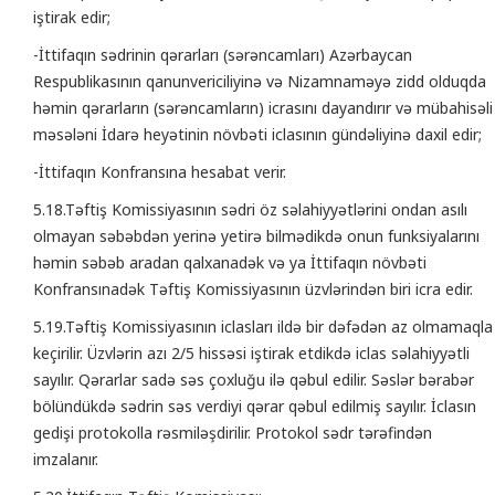
iştirak edir;
-İttifaqın sədrinin qərarları (sərəncamları) Azərbaycan
Respublikasının qanunvericiliyinə və Nizamnaməyə zidd olduqda
həmin qərarların (sərəncamların) icrasını dayandırır və mübahisəli
məsələni İdarə heyətinin növbəti iclasının gündəliyinə daxil edir;
-İttifaqın Konfransına hesabat verir.
5.18.Təftiş Komissiyasının sədri öz səlahiyyətlərini ondan asılı
olmayan səbəbdən yerinə yetirə bilmədikdə onun funksiyalarını
həmin səbəb aradan qalxanadək və ya İttifaqın növbəti
Konfransınadək Təftiş Komissiyasının üzvlərindən biri icra edir.
5.19.Təftiş Komissiyasının iclasları ildə bir dəfədən az olmamaqla
keçirilir. Üzvlərin azı 2/5 hissəsi iştirak etdikdə iclas səlahiyyətli
sayılır. Qərarlar sadə səs çoxluğu ilə qəbul edilir. Səslər bərabər
bölündükdə sədrin səs verdiyi qərar qəbul edilmiş sayılır. İclasın
gedişi protokolla rəsmiləşdirilir. Protokol sədr tərəfindən
imzalanır.