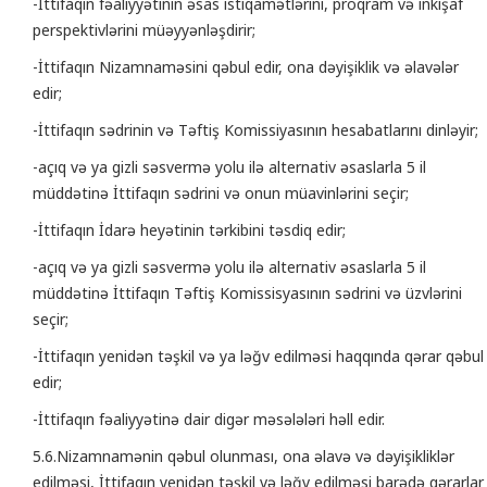
-İttifaqın fəaliyyətinin əsas istiqamətlərini, proqram və inkişaf
perspektivlərini müəyyənləşdirir;
-İttifaqın Nizamnaməsini qəbul edir, ona dəyişiklik və əlavələr
edir;
-İttifaqın sədrinin və Təftiş Komissiyasının hesabatlarını dinləyir;
-açıq və ya gizli səsvermə yolu ilə alternativ əsaslarla 5 il
müddətinə İttifaqın sədrini və onun müavinlərini seçir;
-İttifaqın İdarə heyətinin tərkibini təsdiq edir;
-açıq və ya gizli səsvermə yolu ilə alternativ əsaslarla 5 il
müddətinə İttifaqın Təftiş Komissisyasının sədrini və üzvlərini
seçir;
-İttifaqın yenidən təşkil və ya ləğv edilməsi haqqında qərar qəbul
edir;
-İttifaqın fəaliyyətinə dair digər məsələləri həll edir.
5.6.Nizamnamənin qəbul olunması, ona əlavə və dəyişikliklər
edilməsi, İttifaqın yenidən təşkil və ləğv edilməsi barədə qərarlar