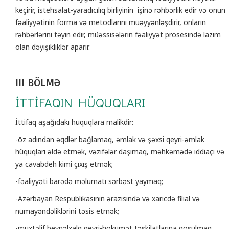
keçirir, istehsalat-yaradıcılıq birliyinin işinə rəhbərlik edir və onun
fəaliyyətinin forma və metodlarını müəyyənləşdirir, onların
rəhbərlərini təyin edir, müəssisələrin fəaliyyət prosesində lazım
olan dəyişikliklər aparır.
III BÖLMƏ
İTTİFAQIN HÜQUQLARI
İttifaq aşağıdakı hüquqlara malikdir:
-öz adından əqdlər bağlamaq, əmlak və şəxsi qeyri-əmlak
hüquqları əldə etmək, vəzifələr daşımaq, məhkəmədə iddiaçı və
ya cavabdeh kimi çıxış etmək;
-fəaliyyəti barədə məlumatı sərbəst yaymaq;
-Azərbayan Respublikasının ərazisində və xaricdə filial və
nümayəndəliklərini təsis etmək;
-müxtəlif beynəlxalq qeyri-hökümət təşkilatlarına qoşulmaq,