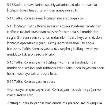
5.13.Sədrin müavinlərinin səlahiyyətlərinə aid olan məsələlər
İttifaqın İdarə heyəti tərəfindən müəyyən edilir.
5.14.Təftiş Komissisyası İttifaqın nəzarət orqanıdır.
5.15.İttifaqın Təftiş Komissiyasının üzvləri Konfrans tərəfindən
İttifaqın üzvləri sırasından azı 5 nəfər olmaqla 5 il müddətinə
seçilir. İttifaqın sədri və onun müavinləri, İdarə heyətinin üzvləri,
İttifaqın aparatının işçiləri, Təftiş Komissiyasına üzv seçilə
bilməzlər. Təftiş Komissiyasına üzv seçilmiş İttifaq üzvləri yeni
müddətə təkrarən seçilə bilərlər.
5.16.Təftiş Komissiyasına İttifaqın Konfransı tərəfindən 5 il
müddətinə seçilən sədr rəhbərlik edir. Təftiş Komissiyasının sədri
həmin vəzifəyə təkrar seçilə bilər.
5.17.Təftiş Komissiyasının sədri:
-Komissiyanın işini təşkil edir, Komissiyanın iclaslarını çağırır və
iclasa sədrlik edir;
-İttifaqın İdarə heyətinin iclaslarında məşvərətçi səs hüququ ilə