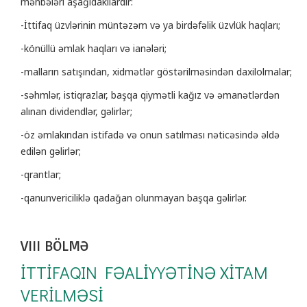
mənbələri aşağıdakılardır:
-İttifaq üzvlərinin müntəzəm və ya birdəfəlik üzvlük haqları;
-könüllü əmlak haqları və ianələri;
-malların satışından, xidmətlər göstərilməsindən daxilolmalar;
-səhmlər, istiqrazlar, başqa qiymətli kağız və əmanətlərdən
alınan dividendlər, gəlirlər;
-öz əmlakından istifadə və onun satılması nəticəsində əldə
edilən gəlirlər;
-qrantlar;
-qanunvericiliklə qadağan olunmayan başqa gəlirlər.
VIII BÖLMƏ
İTTİFAQIN FƏALİYYƏTİNƏ XİTAM
VERİLMƏSİ