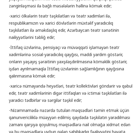
zənginləşməsi ilə bağlı məsələlərin həllinə kömək edir;
-xarici ölkələrin teatr təşkilatları və teatr xadimləri ilə,
respublikamızın və xarici dövlətlərin müxtəlif yaradıcılıq
təşkilatları ilə əməkdaşlıq edir, Azərbaycan teatr sənətinin
nailiyyətlərini təbliğ edir;
-İttifaq üzvlərinə, pensiyaçı və müvəqqəti işləməyən teatr
xadimlərinə sosial-yaradıcılıq qayğısı, maddi yardım göstərir,
onların yaşayış şəraitinin yaxşılaşdırılmasına köməklik göstərir,
işdən ayrılmamaqla İttifaq üzvlərinin sağlamlığının qayğısına
qalınmasına kömək edir;
-xaricə nümayəndə heyətləri, teatr kollektivləri göndərir və qəbul
edir, teatr xadimlərinin digər ittifaqları və ictimai təşkilatları ilə
yaradıcı tədbirlər və sərgilər təşkil edir;
-Nizamnamədə nəzərdə tutulan məqsədləri təmin etmək üçün
qanunvericiliklə müəyyən edilmiş qaydada təşkilatın yaradılması
zamanı qarşıya qoyulmuş məqsədlərə nail olmağa xidmət edən
və bu məqsədlərə uyğun gələn sahibkarlıq fəaliyyətini həyata