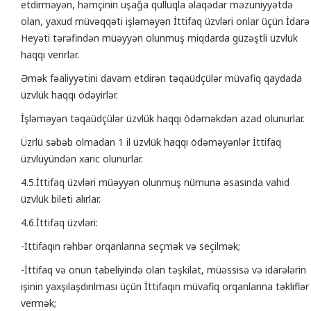
etdirməyən, həmçinin uşağa qulluqla əlaqədar məzuniyyətdə
olan, yaxud müvəqqəti işləməyən İttifaq üzvləri onlar üçün İdarə
Heyəti tərəfindən müəyyən olunmuş miqdarda güzəştli üzvlük
haqqı verirlər.
Əmək fəaliyyətini davam etdirən təqaüdçülər müvafiq qaydada
üzvlük haqqı ödəyirlər.
İşləməyən təqaüdçülər üzvlük haqqı ödəməkdən azad olunurlar.
Üzrlü səbəb olmadan 1 il üzvlük haqqı ödəməyənlər İttifaq
üzvlüyündən xaric olunurlar.
4.5.İttifaq üzvləri müəyyən olunmuş nümunə əsasında vahid
üzvlük bileti alırlar.
4.6.İttifaq üzvləri:
-İttifaqın rəhbər orqanlarına seçmək və seçilmək;
-İttifaq və onun tabeliyində olan təşkilat, müəssisə və idarələrin
işinin yaxşılaşdırılması üçün İttifaqın müvafiq orqanlarına təkliflər
vermək;