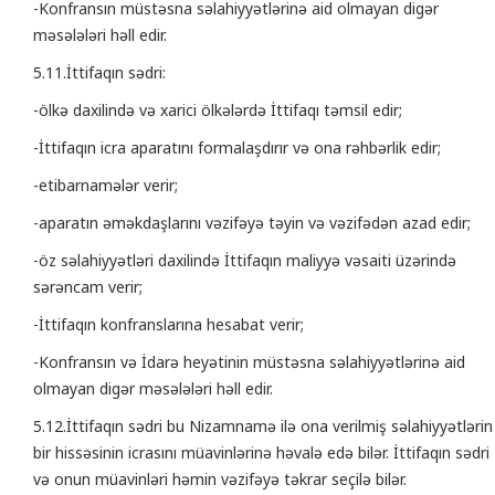
-Konfransın müstəsna səlahiyyətlərinə aid olmayan digər
məsələləri həll edir.
5.11.İttifaqın sədri:
-ölkə daxilində və xarici ölkələrdə İttifaqı təmsil edir;
-İttifaqın icra aparatını formalaşdırır və ona rəhbərlik edir;
-etibarnamələr verir;
-aparatın əməkdaşlarını vəzifəyə təyin və vəzifədən azad edir;
-öz səlahiyyətləri daxilində İttifaqın maliyyə vəsaiti üzərində
sərəncam verir;
-İttifaqın konfranslarına hesabat verir;
-Konfransın və İdarə heyətinin müstəsna səlahiyyətlərinə aid
olmayan digər məsələləri həll edir.
5.12.İttifaqın sədri bu Nizamnamə ilə ona verilmiş səlahiyyətlərin
bir hissəsinin icrasını müavinlərinə həvalə edə bilər. İttifaqın sədri
və onun müavinləri həmin vəzifəyə təkrar seçilə bilər.