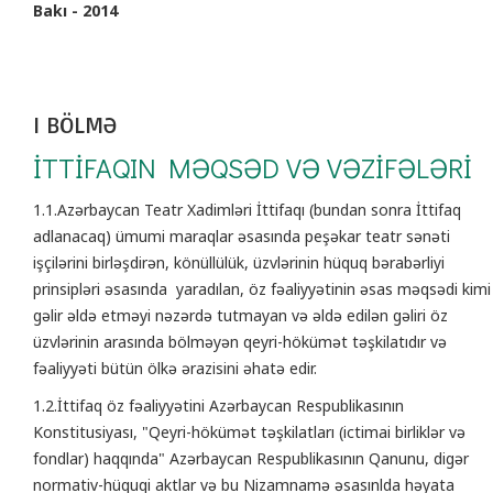
Bakı - 2014
I BÖLMƏ
İTTİFAQIN MƏQSƏD VƏ VƏZİFƏLƏRİ
1.1.Azərbaycan Teatr Xadimləri İttifaqı (bundan sonra İttifaq
adlanacaq) ümumi maraqlar əsasında peşəkar teatr sənəti
işçilərini birləşdirən, könüllülük, üzvlərinin hüquq bərabərliyi
prinsipləri əsasında yaradılan, öz fəaliyyətinin əsas məqsədi kimi
gəlir əldə etməyi nəzərdə tutmayan və əldə edilən gəliri öz
üzvlərinin arasında bölməyən qeyri-hökümət təşkilatıdır və
fəaliyyəti bütün ölkə ərazisini əhatə edir.
1.2.İttifaq öz fəaliyyətini Azərbaycan Respublikasının
Konstitusiyası, "Qeyri-hökümət təşkilatları (ictimai birliklər və
fondlar) haqqında" Azərbaycan Respublikasının Qanunu, digər
normativ-hüquqi aktlar və bu Nizamnamə əsasınlda həyata