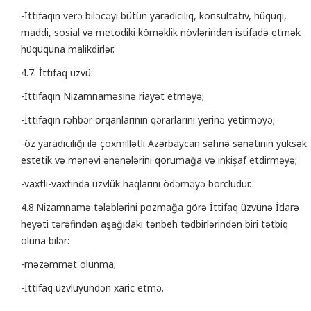
-İttifaqın verə biləcəyi bütün yaradıcılıq, konsultativ, hüquqi,
maddi, sosial və metodiki köməklik növlərindən istifadə etmək
hüququna malikdirlər.
4.7. İttifaq üzvü:
-İttifaqın Nizamnaməsinə riayət etməyə;
-İttifaqın rəhbər orqanlarının qərarlarını yerinə yetirməyə;
-öz yaradıcılığı ilə çoxmillətli Azərbaycan səhnə sənətinin yüksək
estetik və mənəvi ənənələrini qorumağa və inkişaf etdirməyə;
-vaxtlı-vaxtında üzvlük haqlarını ödəməyə borcludur.
4.8.Nizamnamə tələblərini pozmağa görə İttifaq üzvünə İdarə
heyəti tərəfindən aşağıdakı tənbeh tədbirlərindən biri tətbiq
oluna bilər:
-məzəmmət olunma;
-İttifaq üzvlüyündən xaric etmə.