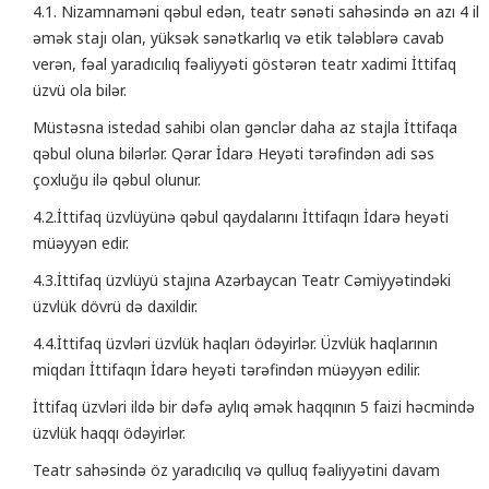
4.1. Nizamnaməni qəbul edən, teatr sənəti sahəsində ən azı 4 il
əmək stajı olan, yüksək sənətkarlıq və etik tələblərə cavab
verən, fəal yaradıcılıq fəaliyyəti göstərən teatr xadimi İttifaq
üzvü ola bilər.
Müstəsna istedad sahibi olan gənclər daha az stajla İttifaqa
qəbul oluna bilərlər. Qərar İdarə Heyəti tərəfindən adi səs
çoxluğu ilə qəbul olunur.
4.2.İttifaq üzvlüyünə qəbul qaydalarını İttifaqın İdarə heyəti
müəyyən edir.
4.3.İttifaq üzvlüyü stajına Azərbaycan Teatr Cəmiyyətindəki
üzvlük dövrü də daxildir.
4.4.İttifaq üzvləri üzvlük haqları ödəyirlər. Üzvlük haqlarının
miqdarı İttifaqın İdarə heyəti tərəfindən müəyyən edilir.
İttifaq üzvləri ildə bir dəfə aylıq əmək haqqının 5 faizi həcmində
üzvlük haqqı ödəyirlər.
Teatr sahəsində öz yaradıcılıq və qulluq fəaliyyətini davam