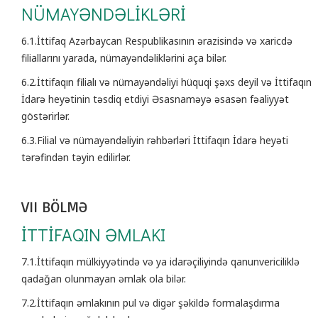
NÜMAYƏNDƏLİKLƏRİ
6.1.İttifaq Azərbaycan Respublikasının ərazisində və xaricdə
filiallarını yarada, nümayəndəliklərini aça bilər.
6.2.İttifaqın filialı və nümayəndəliyi hüquqi şəxs deyil və İttifaqın
İdarə heyətinin təsdiq etdiyi Əsasnaməyə əsasən fəaliyyət
göstərirlər.
6.3.Filial və nümayəndəliyin rəhbərləri İttifaqın İdarə heyəti
tərəfindən təyin edilirlər.
VII BÖLMƏ
İTTİFAQIN ƏMLAKI
7.1.İttifaqın mülkiyyətində və ya idarəçiliyində qanunvericiliklə
qadağan olunmayan əmlak ola bilər.
7.2.İttifaqın əmlakının pul və digər şəkildə formalaşdırma