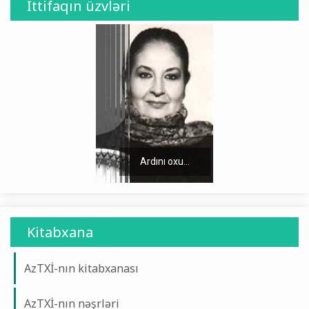
İttifaqın üzvləri
Ardını oxu...
Kitabxana
AzTXİ-nın kitabxanası
AzTXİ-nın nəşrləri