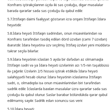
Konfrans iştirakçılarının üçdə iki səs çoxluğu, digər məsələlər
barədə qərarlar sadə səs çoxluğu ilə qəbul edilir.
5.7.İttifaqın daimi fəaliyyət göstərən icra orqanı İttifaqın İdarə
heyətidir.
5.8.İdarə heyəti İttifaqın sədrindən, onun müavinlərindən və
Konfrans tərəfindən təsdiq edilən dörd üzvdən (cəmi 7 üzvdən)
ibarətdir. İdarə heyətinə üzv seçilmiş İttifaq üzvləri yeni müddətə
təkrar seçilə bilərlər.
5.9.İdarə heyətinin iclasları 5 ayda bir dəfədən az olmamaqla
İttifaqın sədri və ya İdarə heyəti üzvlərinin azı 1/5-nin təşəbbüsü
ilə çağırılır. Üzvlərin 2/5 hissəsi iştirak etdikdə İdarə heyəti
səlahiyyətli hesab olunur. İdarə heyətinin iclaslarına İttifaqın
sədri, o, olmadıqda isə onun müavinlərindən biri tərəfindən
sədrlik edilir. İclaslarda baxılan məsələlər üzrə qərarlar sadə səs
çoxluğu ilə qəbul olunur. Səslər bərabər bölündükdə qərar qəbul
edilməmiş sayılır. Sədrlik edən sonuncu səs verir.
5.10.İdarə heyəti: