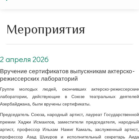
Мероприятия
2 апреля 2026. Вручение сертификатов выпускникам актерско-режиссерских лабораторий
2 апреля 2026
Вручение сертификатов выпускникам актерско-
режиссерских лабораторий
Группе молодых людей, окончивших актерско-режиссерские
лаборатории, действующие в Союзе театральных деятелей
Азербайджана, были вручены сертификаты.
Председатель Союза, народный артист, лауреат Государственной
премии Хаджи Исмаилов, заместители председателя, народный
артист, профессор Ильхам Намиг Камаль, заслуженный артист,
профессор Азад Шукуров и исполнительный секретарь Аида