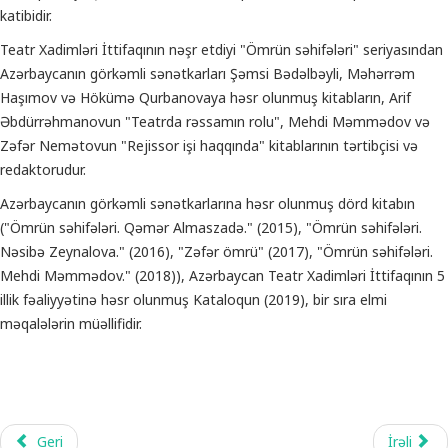
katibidir.
Teatr Xadimləri İttifaqının nəşr etdiyi "Ömrün səhifələri" seriyasından
Azərbaycanın görkəmli sənətkarları Şəmsi Bədəlbəyli, Məhərrəm
Haşımov və Hökümə Qurbanovaya həsr olunmuş kitabların, Arif
Əbdürrəhmanovun "Teatrda rəssamın rolu", Mehdi Məmmədov və
Zəfər Nemətovun "Rejissor işi haqqında" kitablarının tərtibçisi və
redaktorudur.
Azərbaycanın görkəmli sənətkarlarına həsr olunmuş dörd kitabın
("Ömrün səhifələri. Qəmər Almaszadə." (2015), "Ömrün səhifələri.
Nəsibə Zeynalova." (2016), "Zəfər ömrü" (2017), "Ömrün səhifələri.
Mehdi Məmmədov." (2018)), Azərbaycan Teatr Xadimləri İttifaqının 5
illik fəaliyyətinə həsr olunmuş Kataloqun (2019), bir sıra elmi
məqalələrin müəllifidir.
Geri
İrəli