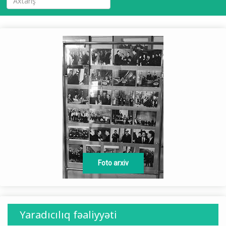
Foto arxiv
Yaradıcılıq fəaliyyəti