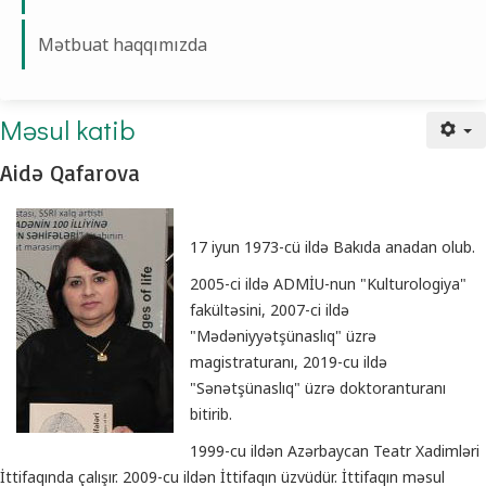
Mətbuat haqqımızda
Məsul katib - Aidə Qafarova
Məsul katib
Aidə Qafarova
17 iyun 1973-cü ildə Bakıda anadan olub.
2005-ci ildə ADMİU-nun "Kulturologiya"
fakültəsini, 2007-ci ildə
"Mədəniyyətşünaslıq" üzrə
magistraturanı, 2019-cu ildə
"Sənətşünaslıq" üzrə doktoranturanı
bitirib.
1999-cu ildən Azərbaycan Teatr Xadimləri
İttifaqında çalışır. 2009-cu ildən İttifaqın üzvüdür. İttifaqın məsul