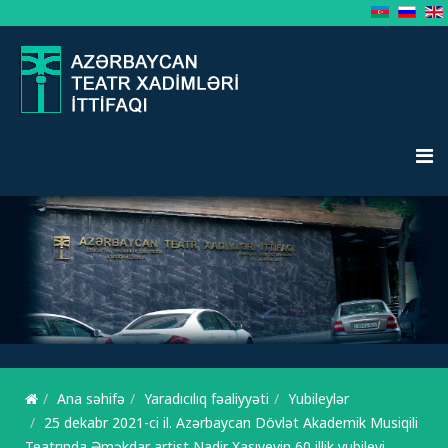
Ana səhifə
Yaradıcılıq fəaliyyəti
Yubileylər
25 dekabr 2021-ci il. Azərbaycan Dövlət Akademik Musiqili
Teatrında Əməkdar artist Nadir Xasıyevin 60 illik yubileyi