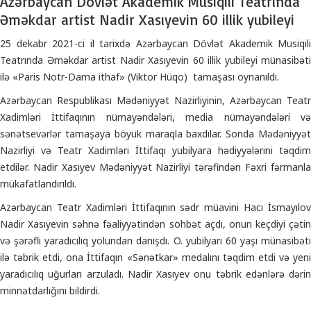
Azərbaycan Dövlət Akademik Musiqili Teatrında
Əməkdar artist Nadir Xasıyevin 60 illik yubileyi
25 dekabr 2021-ci il tarixdə Azərbaycan Dövlət Akademik Musiqili
Teatrında Əməkdar artist Nadir Xasıyevin 60 illik yubileyi münasibəti
ilə «Paris Notr-Dama ithaf» (Viktor Hüqo) tamaşası oynanıldı.
Azərbaycan Respublikası Mədəniyyət Nazirliyinin, Azərbaycan Teatr
Xadimləri İttifaqının nümayəndələri, media nümayəndələri və
sənətsevərlər tamaşaya böyük maraqla baxdılar. Sonda Mədəniyyət
Nazirliyi və Teatr Xadimləri İttifaqı yubilyara hədiyyələrini təqdim
etdilər. Nadir Xasıyev Mədəniyyət Nazirliyi tərəfindən Fəxri fərmanla
mükafatlandırıldı.
Azərbaycan Teatr Xadimləri İttifaqının sədr müavini Hacı İsmayılov
Nadir Xasıyevin səhnə fəaliyyətindən söhbət açdı, onun keçdiyi çətin
və şərəfli yaradıcılıq yolundan danışdı. O. yubilyarı 60 yaşı münasibəti
ilə təbrik etdi, ona İttifaqın «Sənətkar» medalını təqdim etdi və yeni
yaradıcılıq uğurları arzuladı. Nadir Xasıyev onu təbrik edənlərə dərin
minnətdarlığını bildirdi.