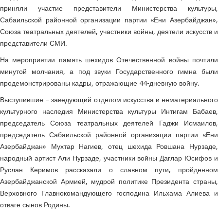
приняли участие представители Министерства культуры,
Сабаильской районной организации партии «Ени Азербайджан»,
Союза театральных деятелей, участники войны, деятели искусств и
представители СМИ.
На мероприятии память шехидов Отечественной войны почтили
минутой молчания, а под звуки Государственного гимна были
продемонстрированы кадры, отражающие 44-дневную войну.
Выступившие – заведующий отделом искусства и нематериального
культурного наследия Министерства культуры Интигам Бабаев,
председатель Союза театральных деятелей Гаджи Исмаилов,
председатель Сабаильской районной организации партии «Ени
Азербайджан» Мухтар Нагиев, отец шехида Ровшана Нурзаде,
народный артист Али Нурзаде, участники войны Даглар Юсифов и
Руслан Керимов рассказали о славном пути, пройденном
Азербайджанской Армией, мудрой политике Президента страны,
Верховного Главнокомандующего господина Ильхама Алиева и
отваге сынов Родины.