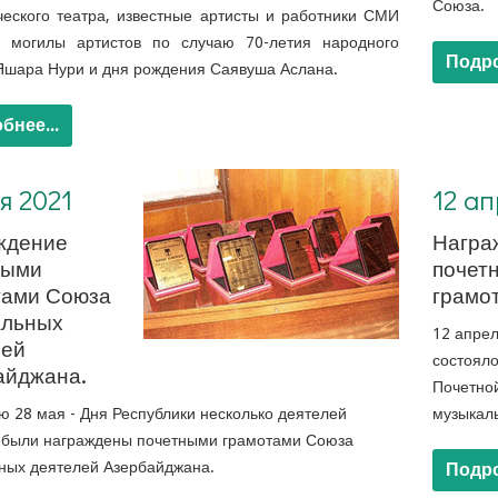
Союза.
еского театра, известные артисты и работники СМИ
и могилы артистов по случаю 70-летия народного
Подро
Яшара Нури и дня рождения Саявуша Аслана.
бнее...
12 апреля 2021. награждение Почетной Грамотой коллектива Шушинского Государственного музыкально-драматического театра
я 2021
12 а
ждение
Награ
ными
почет
тами Союза
грамо
альных
12 апрел
лей
состоял
айджана.
Почетно
ю 28 мая - Дня Республики несколько деятелей
музыкаль
 были награждены почетными грамотами Союза
ных деятелей Азербайджана.
Подро