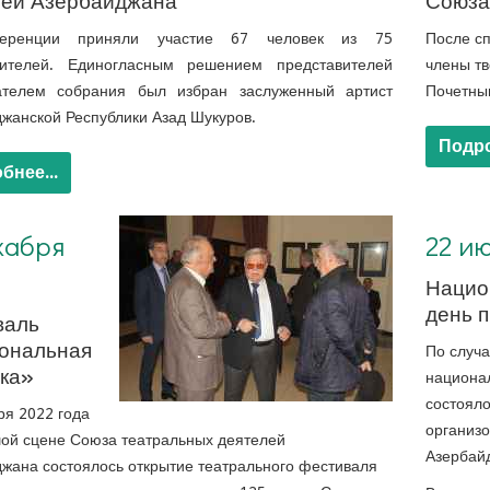
лей Азербайджана
Союза
еренции приняли участие 67 человек из 75
После сп
вителей. Единогласным решением представителей
члены тв
ателем собрания был избран заслуженный артист
Почетны
жанской Республики Азад Шукуров.
Подро
бнее...
22 июля 2022. Национальный день прессы
кабря
22 ию
Нацио
день 
валь
ональная
По случ
ика»
национа
состоял
ря 2022 года
организ
ой сцене Союза театральных деятелей
Азербай
жана состоялось открытие театрального фестиваля