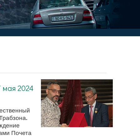
7 мая 2024
ественный
Трабзона.
ждение
ами Почета