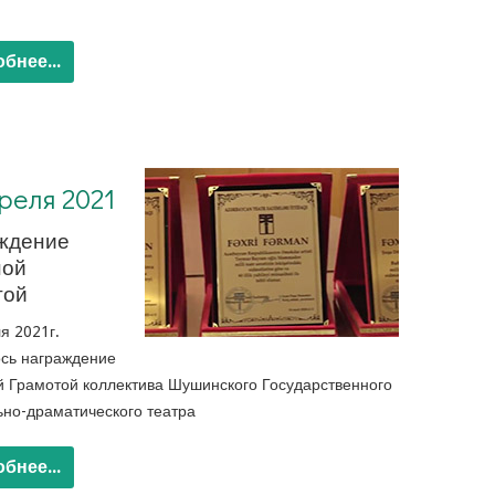
бнее...
преля 2021
ждение
ной
той
я 2021г.
ось награждение
й Грамотой коллектива Шушинского Государственного
но-драматического театра
бнее...