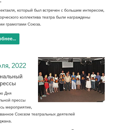
.
ектакля, который был встречен с большим интересом,
орческого коллектива театра были награждены
ми грамотами Союза.
бнее...
ля, 2022
нальный
прессы
аю Дня
льной прессы
ось мероприятие,
ованное Союзом театральных деятелей
джана.