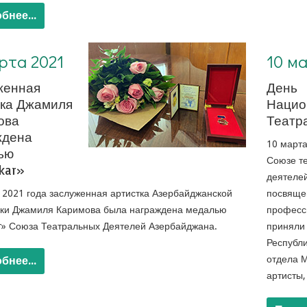
бнее...
10 марта 2021. День Национального Театра
арта 2021
10 м
женная
День
тка Джамиля
Нацио
ова
Театр
ждена
10 марта
ью
Союзе т
kar»
деятеле
 2021 года заслуженная артистка Азербайджанской
посвяще
ики Джамиля Каримова была награждена медалью
професс
r» Союза Театральных Деятелей Азербайджана.
приняли 
Республи
отдела М
бнее...
артисты,