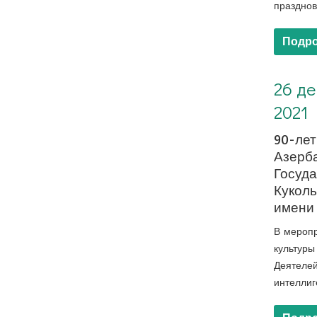
празднов
Подро
26 декабря, 2021. 90-летие Азербайджанского Государственного Кукольного Театра имени Абдуллы Шаига
26 де
2021
90-ле
Азерб
Госуд
Куколь
имени
В меропр
культур
Деятеле
интеллиг