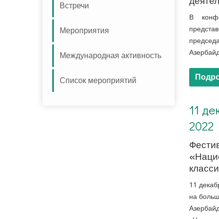
деяте
Встречи
В конф
предста
Мероприятия
председ
Азербайд
Международная активность
Подро
Список мероприятий
11 декабря 2022. Фестиваль «Национальная классика»
11 де
2022
Фести
«Наци
класс
11 декаб
на больш
Азербайд