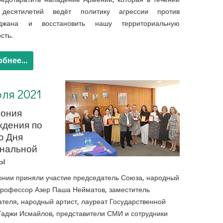
 десятилетий ведёт политику агрессии против
йджана и восстановить нашу территориальную
сть.
бнее...
юля 2021
ония
ждения по
ю Дня
нальной
ы
онии приняли участие председатель Союза, народный
профессор Азер Паша Нейматов, заместитель
теля, народный артист, лауреат Государственной
Гаджи Исмайлов, представители СМИ и сотрудники