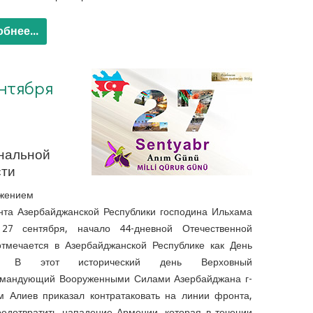
бнее...
ентября
нальной
сти
жением
нта Азербайджанской Республики господина Ильхама
27 сентября, начало 44-дневной Отечественной
отмечается в Азербайджанской Республике как День
и. В этот исторический день Верховный
омандующий Вооруженными Силами Азербайджана г-
м Алиев приказал контратаковать на линии фронта,
редотвратить нападение Армении, которая в течении