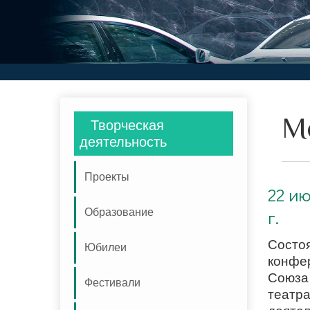
М
Творческая
деятельность
Проекты
22 июля 2024 г. Состоялась XV конференция Союза театральных деятелей Азербайджана
22 ию
Образование
г.
Состоя
Юбилеи
конфе
Союза
Фестивали
театр