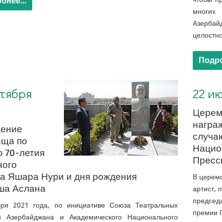
бнее...
многих
Азерба
целостно
Подро
22 июля 2021 г. Церемония награждения по случаю Дня Национальной Прессы
нтября
22 и
Церем
награ
ение
случа
ища по
Нацио
 70-летия
Пресс
ного
та Яшара Нури и дня рождения
В церем
ша Аслана
артист, 
председа
бря 2021 года, по инициативе Союза Театральных
премии 
й Азербайджана и Академического Национального