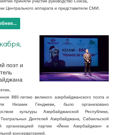
иятии приняли участие руководство Союза,
ики Центрального аппарата и представители СМИ.
бнее...
кабря,
й поэт и
тель
айджана
ятие,
нное 880-летию великого азербайджанского поэта и
еля Низами Гянджеви, было организовано
рством культуры Азербайджанской Республики,
Театральных Деятелей Азербайджана, Сабаильской
ой организацией партии «Йени Азербайджан» и
льной консерваторией.