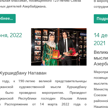
льная классика», посвященного 125-летию Союза
В меропр
ных деятелей Азербайджана.
сотрудн
бнее...
Подро
14 декабря, 2021. Великий поэт и мыслитель Азербайджана
ня, 2022
14 де
2021
Велики
мысли
Азерб
 Хуршидбану Натаван
Меропри
посвяще
году, к 190-летию великой представительницы
мыслит
йджанской художественной мысли Хуршидбану
Министе
н, было проведено мероприятие. Президент
Союзом 
йджанской Республики господин Ильхам Алиев
районн
ал Распоряжение от 14 марта 2022 года о
Национа