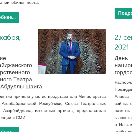
ании юбилея поэта.
Подро
бнее...
27 сентября 2021 г. День национальной гордости
кабря,
27 с
2021
тие
День
айджанского
нацио
арственного
гордо
ного Театра
Распоря
 Абдуллы Шаига
Президе
иятии приняли участие представители Министерства
Алиева 
ы Азербайджанской Республики, Союза Театральных
войны, 
й Азербайджана, известные артисты, представители
памят
енции и СМИ.
главнок
н Ильха
чтобы п