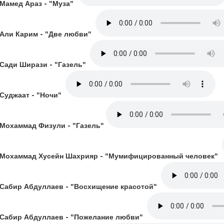
Мамед Араз - "Муза"
Али Карим - "Две любви"
Сади Ширази - "Газель"
Суджаат - "Ночи"
Мохаммад Физули - "Газель"
Мохаммад Хусейн Шахрияр - "Мумифицированный человек"
Сабир Абдуллаев - "Восхищение красотой"
Сабир Абдуллаев - "Пожелание любви"