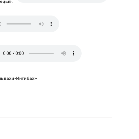
вецы».
Альвахи-Интибах»