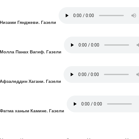
Низами Гянджеви. Газели
Молла Панах Вагиф. Газели
Афзаледдин Хагани. Газели
Фатма ханым Камине. Газели