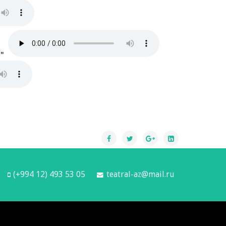
л"
(+994 12) 493 53 05
teatral-az@mail.ru