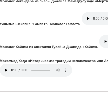
Монолог Искендера из пьесы Джалила Мамедгулузаде «Мерт
Уильяма Шекспир "Гамлет". Монолог Гамлета
Монолог Хайяма из спектакля Гусейна Джавида «Хайям».
Мохаммад Хади «Исторические трагедии человечества или 