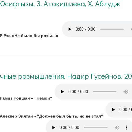
 Юсифгызы, З. Атакишиева, Х. Аблудж
Р.Рза «Не было бы розы…»
чные размышления. Надир Гусейнов. 20
Рамиз Ровшан – "Немой"
Алекпер Зиятай - "Должен был быть, но не стал"