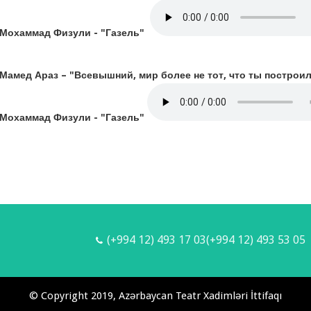
Мохаммад Физули - "Газель"
Мамед Араз – "Всевышний, мир более не тот, что ты построи
Мохаммад Физули - "Газель"
(+994 12) 493 17 03(+994 12) 493 53 05
© Copyright 2019, Azərbaycan Teatr Xadimləri İttifaqı