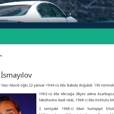
r
 İsmayılov
 Hacı Məcid oğlu 22 yanvar 1944-cü ildə Bakıda doğulub. 190 nömrəli 
1963-cü ildə Mirzağa Əliyev adına Azərbayc
fakültəsinə daxil olub, 1968-ci ildə institutu bit
2 sentyabr 1968-ci ildən Sumqayıt Dövl