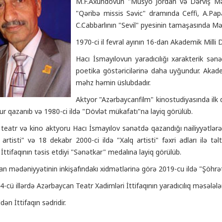
M.F.Axundovun "Müsyö Jordan və Dərviş Məs
"Qəribə missis Səvic" dramında Ceffi, A.Pa
C.Cabbarlının "Sevil" pyesinin tamaşasında Mə
1970-ci il fevral ayının 16-dan Akademik Milli 
Hacı İsmayılovun yaradıcılığı xarakterik sən
poetika göstəricilərinə daha uyğundur. Akade
məhz həmin üslubdadır.
Aktyor "Azərbaycanfilm" kinostudiyasında ilk 
r qazanıb və 1980-ci ildə "Dövlət mükafatı"na layiq görülüb.
teatr və kino aktyoru Hacı İsmayılov sənətdə qazandığı nailiyyətlər
rtisti" və 18 dekabr 2000-ci ildə "Xalq artisti" fəxri adları ilə t
 İttifaqının təsis etdiyi "Sənətkar" medalına layiq görülüb.
n mədəniyyətinin inkişafındakı xidmətlərinə görə 2019-cu ildə "Şöhrət"
-cü illərdə Azərbaycan Teatr Xadimləri İttifaqının yaradıcılıq məsələlər
dən İttifaqın sədridir.