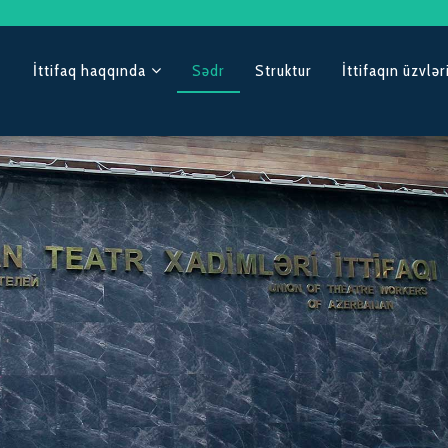
İttifaq haqqında
Sədr
Struktur
İttifaqın üzvlər