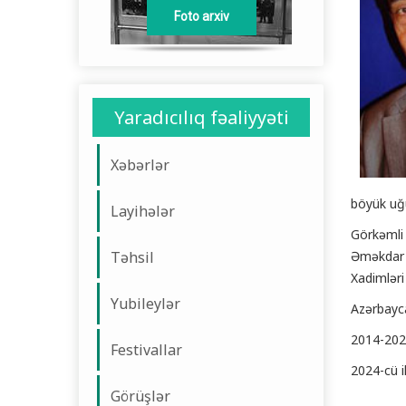
Foto arxiv
Yaradıcılıq fəaliyyəti
Xəbərlər
böyük uğu
Layihələr
Görkəmli 
Təhsil
Əməkdar a
Xadimləri
Yubileylər
Azərbayca
2014-2024
Festivallar
2024-cü il
Görüşlər