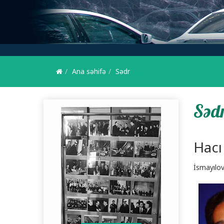
Ana səhifə
Sədr
Səd
Sədr
Hacı
İsmayılov