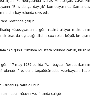
təlişah" komediyasında Dərviş Məstəlişah, C.Patrikin
payanın "Bəli, dünya dəyişib" komediyasında Səməndər,
mmədəli bəy rolunda çıxış edib.
Dram Teatrında çalışır.
ətkarlıq xüsusiyyətlərinə görə realist aktyor məktəbinin
mik teatrda oynadığı əllidən çox rolun böyük bir qismi
dəfə "Ad günü" filmində Mustafa rolunda çəkilib, bu rolla
ə görə 17 may 1989-cu ildə "Azərbaycan Respublikasının
əltif olunub. Prezident təqaüdçüsüdür. Azərbaycan Teatr
 Ordeni ilə təltif olunub.
i üzrə sədr müavini vəzifəsində çalışıb.