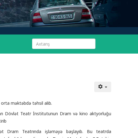
orta məktəbdə təhsil alıb.
an Dövlət Teatr İnstitutunun Dram və kino aktyorluğu
irib
ət Dram Teatrında işləməyə başlayıb. Bu teatrda