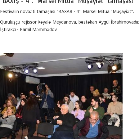
"BAXIŞ - 4".
Marsel Mitua "Müşayiət" tamaşası
Festivalın növbəti tamaşası "BAXAR - 4". Marsel Mitua "Müşayiət".
Quruluşçu rejissor Xəyalə Meydanova, bəstəkarı Aygül İbrahimovadır.
İştirakçı - Ramil Məmmədov.