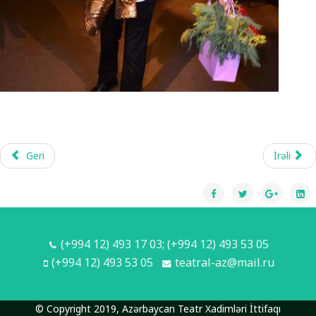
Geri
İrəli
(+994 12) 493 17 03; (+994 12) 493 53 05
(+994 12) 493 53 05
teatral-az@mail.ru
© Copyright 2019, Azərbaycan Teatr Xadimləri İttifaqı