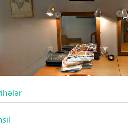
ihələr
v
sil