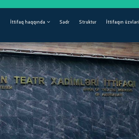
İttifaq haqqında
Sədr
Struktur
İttifaqın üzvlər