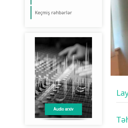
Keçmiş rəhbərlər
Lay
Audio arxiv
Foto arxi
Təh