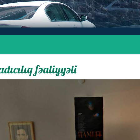
dıcılıq fəaliyyəti