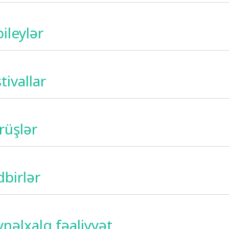
ileylər
tivallar
rüşlər
birlər
nəlxalq fəaliyyət