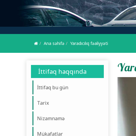
Ana səhifə
Yaradıcılıq fəaliyyəti
Yara
İttifaq haqqında
İttifaq bu gün
Tarix
Nizamnamə
Mükafatlar