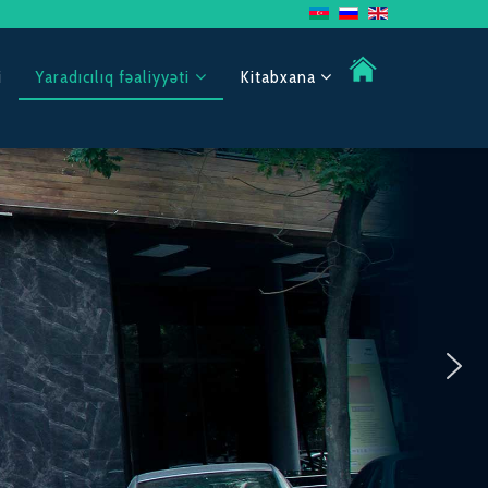
i
Yaradıcılıq fəaliyyəti
Kitabxana