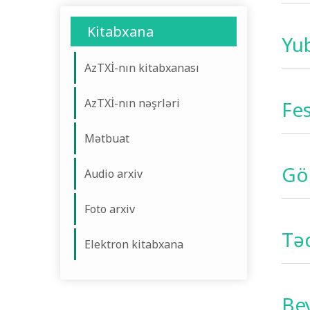
Kitabxana
Yub
AzTXİ-nın kitabxanası
AzTXİ-nın nəşrləri
Fes
Mətbuat
Gö
Audio arxiv
Foto arxiv
Təd
Elektron kitabxana
Bey