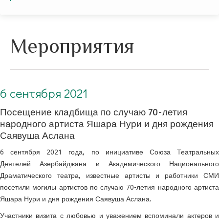
Мероприятия
6 сентября 2021 г. Посещение кладбища по случаю 70-летия народного артиста Яшара Нури и дня рождения Саявуша Аслана
6 сентября 2021
Посещение кладбища по случаю 70-летия
народного артиста Яшара Нури и дня рождения
Саявуша Аслана
6 сентября 2021 года, по инициативе Союза Театральных
Деятелей Азербайджана и Академического Национального
Драматического театра, известные артисты и работники СМИ
посетили могилы артистов по случаю 70-летия народного артиста
Яшара Нури и дня рождения Саявуша Аслана.
Участники визита с любовью и уважением вспоминали актеров и