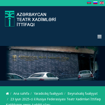
Ana səhifə
Yaradıcılıq fəaliyyəti
Beynəlxalq fəaliyyət
23 iyun 2025-ci il.Rusiya Federasiyası Teatr Xadimləri İttifaqı
Katibliyinin geniş tərkibli iclası