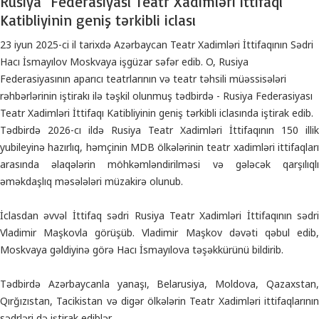
Rusiya Federasiyası Teatr Xadimləri İttifaqı
Katibliyinin geniş tərkibli iclası
23 iyun 2025-ci il tarixdə Azərbaycan Teatr Xadimləri İttifaqının Sədri
Hacı İsmayılov Moskvaya işgüzar səfər edib. O, Rusiya
Federasiyasının aparıcı teatrlarının və teatr təhsili müəssisələri
rəhbərlərinin iştirakı ilə təşkil olunmuş tədbirdə - Rusiya Federasiyası
Teatr Xadimləri İttifaqı Katibliyinin geniş tərkibli iclasında iştirak edib.
Tədbirdə 2026-cı ildə Rusiya Teatr Xadimləri İttifaqının 150 illik
yubileyinə hazırlıq, həmçinin MDB ölkələrinin teatr xadimləri ittifaqları
arasında əlaqələrin möhkəmləndirilməsi və gələcək qarşılıqlı
əməkdaşlıq məsələləri müzakirə olunub.
İclasdan əvvəl İttifaq sədri Rusiya Teatr Xadimləri İttifaqının sədri
Vladimir Maşkovla görüşüb. Vladimir Maşkov dəvəti qəbul edib,
Moskvaya gəldiyinə görə Hacı İsmayılova təşəkkürünü bildirib.
Tədbirdə Azərbaycanla yanaşı, Belarusiya, Moldova, Qazaxstan,
Qırğızıstan, Tacikistan və digər ölkələrin Teatr Xadimləri ittifaqlarının
sədrləri də iştirak ediblər.