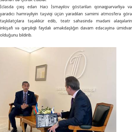
İclasda çıxış edən Hacı İsmayılov göstərilən qonaqpərvərliyə və
yaradıcı həmrəyliyin təşviqi üçün yaradılan səmimi atmosferə görə
təşkilatçılara təşəkkür edib, teatr sahəsində mədəni əlaqələrin
inkişafı və qarşılıqlı faydalı əməkdaşlığın davam edəcəyinə ümidvar
olduğunu bildirib.