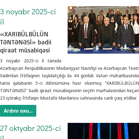
3 noyabr 2025-ci
il
«XARIBÜLBÜLÜN
TƏNTƏNƏSİ» bədii
qiraət müsabiqəsi
3 noyabr 2025-ci il tarixdə
Azərbaycan Respublikasının Mədəniyyət Nazirliyi və Azərbaycan Teatr
Xadimləri İttifaqının təşkilatçılığı ilə 44 günlük Vətən müharibəsində
tarixi qələbənin 5-ci ildönümünə həsr olunmuş “XARIBÜLBÜLÜN
TƏNTƏNƏSİ” bədii qiraət müsabiqəsinin seçim mərhələsindən keçən
23 iştirakçı İttifaqın Mustafa Mərdanov səhnəsində canlı çıxış etdilər.
Ardını oxu...
27 oktyabr 2025-ci
il