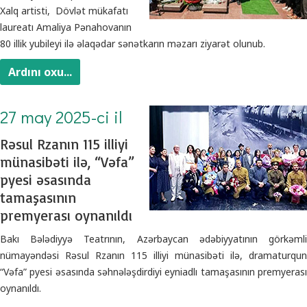
Xalq artisti, Dövlət mükafatı
laureatı Amaliya Pənahovanın
80 illik yubileyi ilə əlaqədar sənətkarın məzarı ziyarət olunub.
Ardını oxu...
27 may 2025-ci il
Rəsul Rzanın 115 illiyi
münasibəti ilə, “Vəfa”
pyesi əsasında
tamaşasının
premyerası oynanıldı
Bakı Bələdiyyə Teatrının, Azərbaycan ədəbiyyatının görkəmli
nümayəndəsi Rəsul Rzanın 115 illiyi münasibəti ilə, dramaturqun
“Vəfa” pyesi əsasında səhnələşdirdiyi eyniadlı tamaşasının premyerası
oynanıldı.