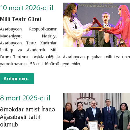
10 mart 2026-cı il
Milli Teatr Günü
Azərbaycan Respublikasının
Mədəniyyət Nazirliyi,
Azərbaycan Teatr Xadimləri
İttifaqı və Akademik Milli
Dram Teatrının təşkilatçılığı ilə Azərbaycan peşəkar milli teatrının
yaradılmasının 153-cü ildönümü qeyd edilib.
Ardını oxu...
8 mart 2026-cı il
Əməkdar artist İradə
Ağasıbəyli təltif
olunub