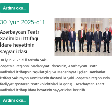
Ardını oxu...
30 iyun 2025-ci il
Azərbaycan Teatr
Xadimləri İttifaqı
İdarə heyətinin
səyyar iclası
30 iyun 2025-ci il tarixdə Şəki-
Zaqatala Regional Mədəniyyət İdarəsinin, Azərbaycan Teatr
Xadimləri İttifaqının təşkilatçılığı və Mədəniyyət İşçiləri Həmkarlar
İttifaqı Şəki rayon Komitəsinin dəstəyi ilə Şəki -Zaqatala regionunda
fəaliyyət göstərən teatr kollektivləri ilə görüş - Azərbaycan Teatr
Xadimləri İttifaqı İdarə heyətinin səyyar iclası keçirilib.
Ardını oxu...