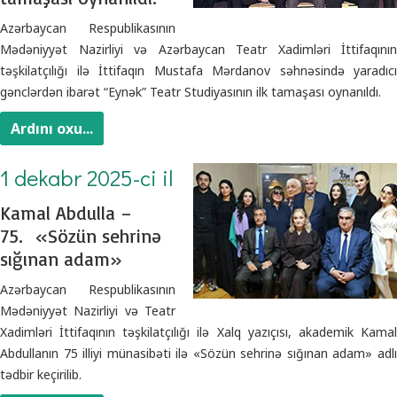
Azərbaycan Respublikasının
Mədəniyyət Nazirliyi və Azərbaycan Teatr Xadimləri İttifaqının
təşkilatçılığı ilə İttifaqın Mustafa Mərdanov səhnəsində yaradıcı
gənclərdən ibarət “Eynək” Teatr Studiyasının ilk tamaşası oynanıldı.
Ardını oxu...
1 dekabr 2025-ci il
Kamal Abdulla –
75. «Sözün sehrinə
sığınan adam»
Azərbaycan Respublikasının
Mədəniyyət Nazirliyi və Teatr
Xadimləri İttifaqının təşkilatçılığı ilə Xalq yazıçısı, akademik Kamal
Abdullanın 75 illiyi münasibəti ilə «Sözün sehrinə sığınan adam» adlı
tədbir keçirilib.