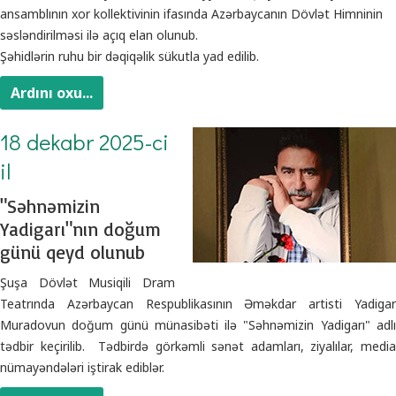
ansamblının xor kollektivinin ifasında Azərbaycanın Dövlət Himninin
səsləndirilməsi ilə açıq elan olunub.
Şəhidlərin ruhu bir dəqiqəlik sükutla yad edilib.
Ardını oxu...
18 dekabr 2025-ci
il
"Səhnəmizin
Yadigarı"nın doğum
günü qeyd olunub
Şuşa Dövlət Musiqili Dram
Teatrında Azərbaycan Respublikasının Əməkdar artisti Yadigar
Muradovun doğum günü münasibəti ilə "Səhnəmizin Yadigarı" adlı
tədbir keçirilib. Tədbirdə görkəmli sənət adamları, ziyalılar, media
nümayəndələri iştirak ediblər.