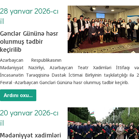
28 yanvar 2026-cı
il
Gənclər Gününə həsr
olunmuş tədbir
keçirilib
Azərbaycan Respublikasının
Mədəniyyət Nazirliyi, Azərbaycan Teatr Xadimləri İttifaqı və
İncəsənətin Tərəqqisinə Dəstək İctimai Birliyinin təşkilatçılığı ilə 2
Fevral -Azərbaycan Gəncləri Gününə həsr olunmuş tədbir keçirib.
Ardını oxu...
20 yanvar 2026-cı
il
Mədəniyyət xadimləri