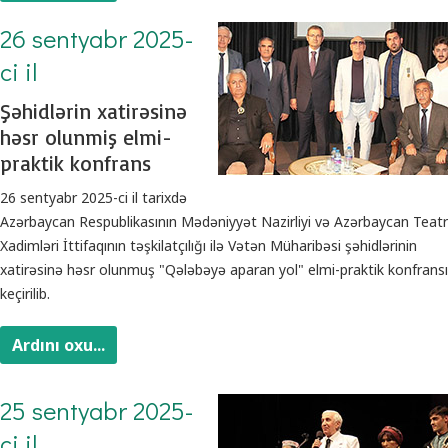
26 sentyabr 2025-
ci il
Şəhidlərin xatirəsinə
həsr olunmiş elmi-
praktik konfrans
26 sentyabr 2025-ci il tarixdə
Azərbaycan Respublikasının Mədəniyyət Nazirliyi və Azərbaycan Teatr
Xadimləri İttifaqının təşkilatçılığı ilə Vətən Müharibəsi şəhidlərinin
xatirəsinə həsr olunmuş "Qələbəyə aparan yol" elmi-praktik konfransı
keçirilib.
Ardını oxu...
25 sentyabr 2025-
ci il