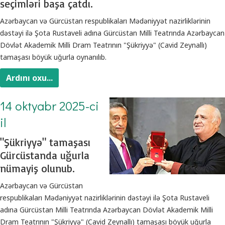
seçimləri başa çatdı.
Azərbaycan və Gürcüstan respublikaları Mədəniyyət nazirliklərinin
dəstəyi ilə Şota Rustaveli adına Gürcüstan Milli Teatrında Azərbaycan
Dövlət Akademik Milli Dram Teatrının "Şükriyyə" (Cavid Zeynallı)
tamaşası böyük uğurla oynanılıb.
Ardını oxu...
14 oktyabr 2025-ci
il
"Şükriyyə" tamaşası
Gürcüstanda uğurla
nümayiş olunub.
Azərbaycan və Gürcüstan
respublikaları Mədəniyyət nazirliklərinin dəstəyi ilə Şota Rustaveli
adına Gürcüstan Milli Teatrında Azərbaycan Dövlət Akademik Milli
Dram Teatrının "Şükriyyə" (Cavid Zeynallı) tamaşası böyük uğurla