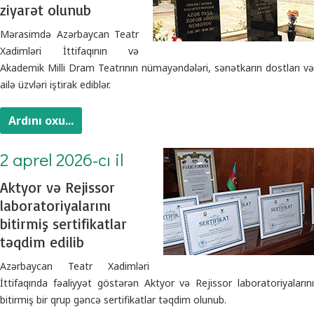
ziyarət olunub
Mərasimdə Azərbaycan Teatr
Xadimləri İttifaqının və
Akademik Milli Dram Teatrının nümayəndələri, sənətkarın dostları və
ailə üzvləri iştirak ediblər.
Ardını oxu...
2 aprel 2026-cı il
Aktyor və Rejissor
laboratoriyalarını
bitirmiş sertifikatlar
təqdim edilib
Azərbaycan Teatr Xadimləri
İttifaqında fəaliyyət göstərən Aktyor və Rejissor laboratoriyalarını
bitirmiş bir qrup gəncə sertifikatlar təqdim olunub.