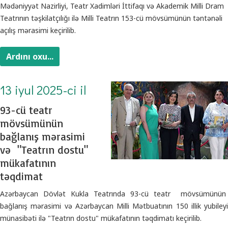
Mədəniyyət Nazirliyi, Teatr Xadimləri İttifaqı və Akademik Milli Dram
Teatrının təşkilatçılığı ilə Milli Teatrın 153-cü mövsümünün təntənəli
açılış mərasimi keçirilib.
Ardını oxu...
13 iyul 2025-ci il
93-cü teatr
mövsümünün
bağlanış mərasimi
və "Teatrın dostu"
mükafatının
təqdimat
Azərbaycan Dövlət Kukla Teatrında 93-cü teatr mövsümünün
bağlanış mərasimi və Azərbaycan Milli Mətbuatının 150 illik yubileyi
münasibəti ilə "Teatrın dostu" mükafatının təqdimatı keçirilib.