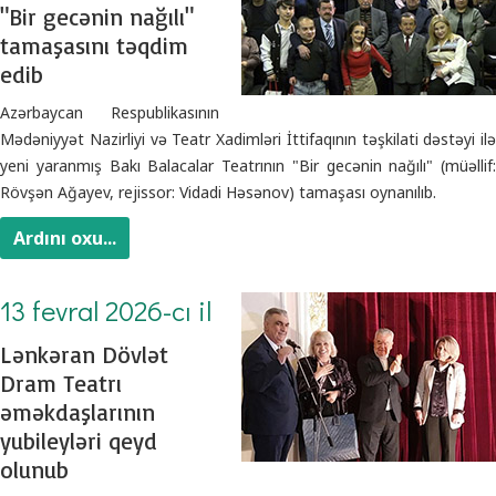
"Bir gecənin nağılı"
tamaşasını təqdim
edib
Azərbaycan Respublikasının
Mədəniyyət Nazirliyi və Teatr Xadimləri İttifaqının təşkilati dəstəyi ilə
yeni yaranmış Bakı Balacalar Teatrının "Bir gecənin nağılı" (müəllif:
Rövşən Ağayev, rejissor: Vidadi Həsənov) tamaşası oynanılıb.
Ardını oxu...
13 fevral 2026-cı il
Lənkəran Dövlət
Dram Teatrı
əməkdaşlarının
yubileyləri qeyd
olunub