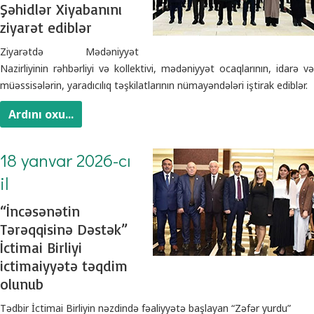
Şəhidlər Xiyabanını
ziyarət ediblər
Ziyarətdə Mədəniyyət
Nazirliyinin rəhbərliyi və kollektivi, mədəniyyət ocaqlarının, idarə və
müəssisələrin, yaradıcılıq təşkilatlarının nümayəndələri iştirak ediblər.
Ardını oxu...
18 yanvar 2026-cı
il
“İncəsənətin
Tərəqqisinə Dəstək”
İctimai Birliyi
ictimaiyyətə təqdim
olunub
Tədbir İctimai Birliyin nəzdində fəaliyyətə başlayan “Zəfər yurdu”