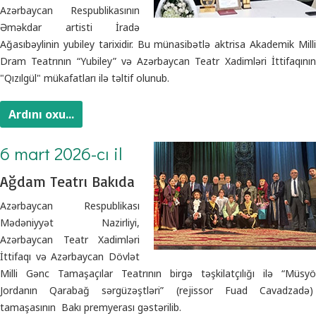
Azərbaycan Respublikasının
Əməkdar artisti İradə
Ağasıbəylinin yubiley tarixidir. Bu münasibətlə aktrisa Akademik Milli
Dram Teatrının “Yubiley” və Azərbaycan Teatr Xadimləri İttifaqının
"Qızılgül" mükafatları ilə təltif olunub.
Ardını oxu...
6 mart 2026-cı il
Ağdam Teatrı Bakıda
Azərbaycan Respublikası
Mədəniyyət Nazirliyi,
Azərbaycan Teatr Xadimləri
İttifaqı və Azərbaycan Dövlət
Milli Gənc Tamaşaçılar Teatrının birgə təşkilatçılığı ilə “Müsyö
Jordanın Qarabağ sərgüzəştləri” (rejissor Fuad Cavadzadə)
tamaşasının Bakı premyerası gəstərilib.