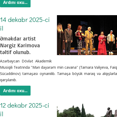
Ardını oxu...
14 dekabr 2025-ci
il
Əməkdar artist
Nərgiz Kərimova
təltif olunub.
Azərbaycan Dövlət Akademik
Musiqili Teatrında "Mən dəyərəm min cavana" (Tamara Vəliyeva, Faiq
Sücəddinov) tamaşası oynanılıb. Tamaşa böyük maraq və alqışlarla
qarşılanıb.
Ardını oxu...
12 dekabr 2025-ci
il