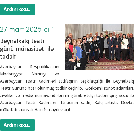
Ardını oxu...
27 mart 2026-cı il
Beynəlxalq teatr
günü münasibəti ilə
tədbir
Azərbaycan Respublikasının
Mədəniyyət Nazirliyi və
Azərbaycan Teatr Xadimləri İttifaqının təşkilatçılığı ilə Beynəlxalq
Teatr Gününə həsr olunmuş tədbir keçirilib. Görkəmli sənət adamları,
ziyalılar və media nümayəndələrinin iştirak etdiyi tədbiri giriş sözü ilə
Azərbaycan Teatr Xadimləri İttifaqının sədri, Xalq artisti, Dövlət
mükafatı laureatı Hacı İsmayılov açıb.
Ardını oxu...