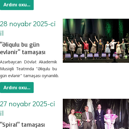
Ardını oxu...
28 noyabr 2025-ci
il
"Əliqulu bu gün
evlənir" tamaşası
Azərbaycan Dövlət Akademik
Musiqili Teatrında "Əliqulu bu
gün evlənir" tamaşası oynanılıb.
Ardını oxu...
27 noyabr 2025-ci
il
"Spiral" tamaşası