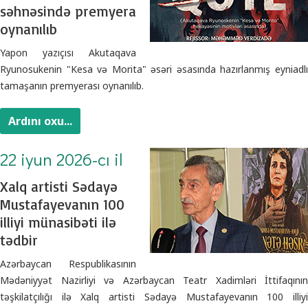
səhnəsində premyera
oynanılıb
Yapon yazıçısı Akutaqava
Ryunosukenin "Kesa və Morita" əsəri əsasında hazırlanmış eyniadlı
tamaşanın premyerası oynanılıb.
Ardını oxu...
22 iyun 2026-cı il
Xalq artisti Sədayə
Mustafayevanın 100
illiyi münasibəti ilə
tədbir
Azərbaycan Respublikasının
Mədəniyyət Nazirliyi və Azərbaycan Teatr Xadimləri İttifaqının
təşkilatçılığı ilə Xalq artisti Sədayə Mustafayevanın 100 illiyi