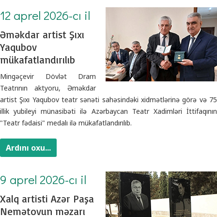
12 aprel 2026-cı il
Əməkdar artist Şıxı
Yaqubov
mükafatlandırılıb
Mingəçevir Dövlət Dram
Teatrının aktyoru, Əməkdar
artist Şıxı Yaqubov teatr sənəti sahəsindəki xidmətlərinə görə və 75
illik yubileyi münasibəti ilə Azərbaycan Teatr Xadimləri İttifaqının
"Teatr fədaisi" medalı ilə mükafatlandırılıb.
Ardını oxu...
9 aprel 2026-cı il
Xalq artisti Azər Paşa
Nemətovun məzarı