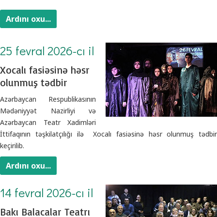
Ardını oxu...
25 fevral 2026-cı il
Xocalı fasiəsinə həsr
olunmuş tədbir
Azərbaycan Respublikasının
Mədəniyyət Nazirliyi və
Azərbaycan Teatr Xadimləri
İttifaqının təşkilatçılığı ilə Xocalı fasiəsinə həsr olunmuş tədbir
keçirilib.
Ardını oxu...
14 fevral 2026-cı il
Bakı Balacalar Teatrı