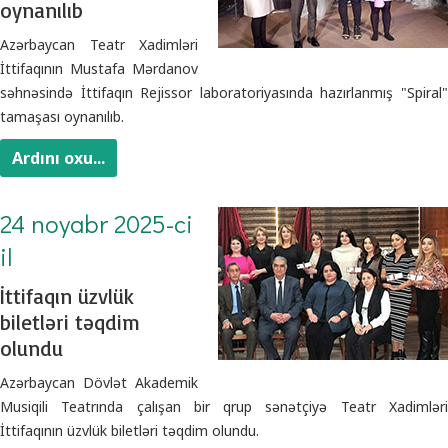
oynanılıb
Azərbaycan Teatr Xadimləri
İttifaqının Mustafa Mərdanov
səhnəsində İttifaqın Rejissor laboratoriyasında hazırlanmış "Spiral"
tamaşası oynanılıb.
Ardını oxu...
24 noyabr 2025-ci
il
İttifaqın üzvlük
biletləri təqdim
olundu
Azərbaycan Dövlət Akademik
Musiqili Teatrında çalışan bir qrup sənətçiyə Teatr Xadimləri
İttifaqının üzvlük biletləri təqdim olundu.