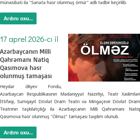
münasibəti ilə "Sənətə həsr olunmuş ömür" adlı tədbir keçirilib.
Ardını oxu...
17 aprel 2026-cı il
Azərbaycanın Milli
Qəhrəmanı Natiq
Qasımova həsr
olunmuş tamaşası
Heydər Əliyev Fondu,
Azərbaycan Respublikasının Mədəniyyət Nazirliyi, Teatr Xadimləri
İttifaqı, Sumqayıt Dövlət Dram Teatrı və Mingəçevir Dövlət Dram
Teatrının təşkilatçılığı ilə Azərbaycanın Milli Qəhrəmanı Natiq
Qasımova həsr olunmuş "Ölməz" tamaşası təqdim olunub.
Ardını oxu...