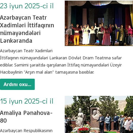
23 iyun 2025-ci il
Azərbaycan Teatr
Xadimləri İttifaqının
nümayəndələri
Lənkəranda
Azərbaycan Teatr Xadimləri
İttifaqının nümayəndələri Lənkəran Dövlət Dram Teatrına səfər
ediblər. Səmimi şəraitdə qarşılanan İttifaq nümayəndələri Üzeyir
Hacıbəylinin "Arşın mal alan" tamaşasına baxıblar.
Ardını oxu...
15 iyun 2025-ci il
Amaliya Pənahova-
80
Azərbaycan Respublikasının