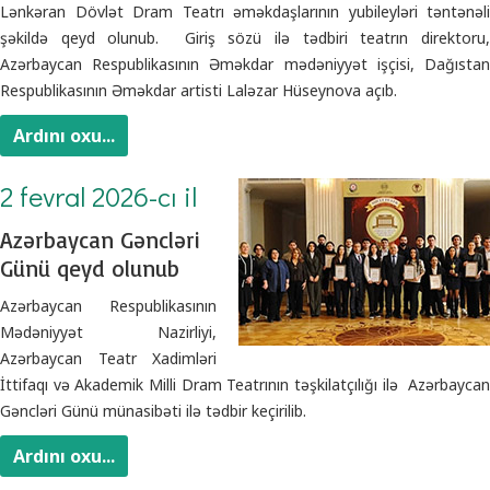
Lənkəran Dövlət Dram Teatrı əməkdaşlarının yubileyləri təntənəli
şəkildə qeyd olunub. Giriş sözü ilə tədbiri teatrın direktoru,
Azərbaycan Respublikasının Əməkdar mədəniyyət işçisi, Dağıstan
Respublikasının Əməkdar artisti Laləzar Hüseynova açıb.
Ardını oxu...
2 fevral 2026-cı il
Azərbaycan Gəncləri
Günü qeyd olunub
Azərbaycan Respublikasının
Mədəniyyət Nazirliyi,
Azərbaycan Teatr Xadimləri
İttifaqı və Akademik Milli Dram Teatrının təşkilatçılığı ilə Azərbaycan
Gəncləri Günü münasibəti ilə tədbir keçirilib.
Ardını oxu...