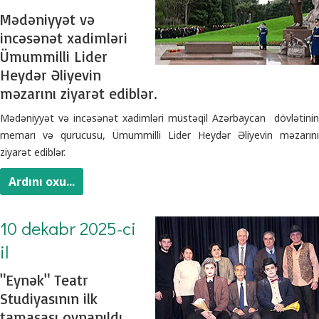
Mədəniyyət və
incəsənət xadimləri
Ümummilli Lider
Heydər Əliyevin
məzarını ziyarət ediblər.
Mədəniyyət və incəsənət xadimləri müstəqil Azərbaycan dövlətinin
memarı və qurucusu, Ümummilli Lider Heydər Əliyevin məzarını
ziyarət ediblər.
Ardını oxu...
10 dekabr 2025-ci
il
"Eynək" Teatr
Studiyasının ilk
tamaşası oynanıldı.