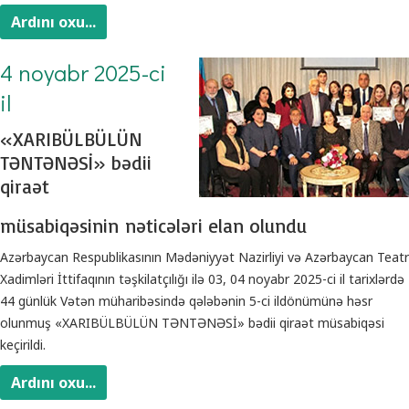
Ardını oxu...
4 noyabr 2025-ci
il
«XARIBÜLBÜLÜN
TƏNTƏNƏSİ» bədii
qiraət
müsabiqəsinin nəticələri elan olundu
Azərbaycan Respublikasının Mədəniyyət Nazirliyi və Azərbaycan Teatr
Xadimləri İttifaqının təşkilatçılığı ilə 03, 04 noyabr 2025-ci il tarixlərdə
44 günlük Vətən müharibəsində qələbənin 5-ci ildönümünə həsr
olunmuş «XARIBÜLBÜLÜN TƏNTƏNƏSİ» bədii qiraət müsabiqəsi
keçirildi.
Ardını oxu...