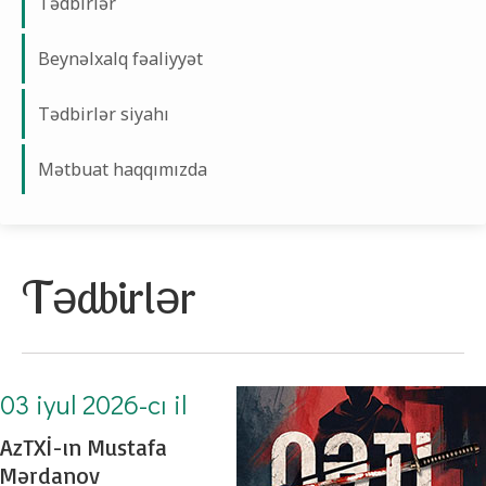
Tədbirlər
Beynəlxalq fəaliyyət
Tədbirlər siyahı
Mətbuat haqqımızda
Tədbirlər
03 iyul 2026-cı il
AzTXİ-ın Mustafa
Mərdanov