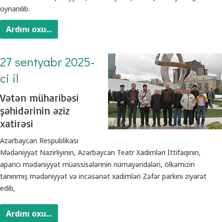
oynanılıb.
Ardını oxu...
27 sentyabr 2025-
ci il
Vətən müharibəsi
şəhidərinin əziz
xatirəsi
Azərbaycan Respublikası
Mədəniyyət Nazirliyinin, Azərbaycan Teatr Xadimləri İttifaqının,
aparıcı mədəniyyət müəssisələrinin nümayəndələri, ölkəmizin
tanınmış mədəniyyət və incəsənət xadimləri Zəfər parkını ziyarət
edib,
Ardını oxu...