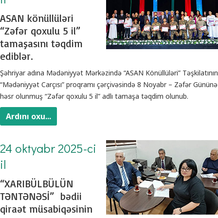
ASAN könüllüləri
“Zəfər qoxulu 5 il”
tamaşasını təqdim
ediblər.
Şəhriyar adına Mədəniyyət Mərkəzində “ASAN Könüllüləri” Təşkilatının
“Mədəniyyət Carçısı” proqramı çərçivəsində 8 Noyabr – Zəfər Gününə
həsr olunmuş “Zəfər qoxulu 5 il” adlı tamaşa təqdim olunub.
Ardını oxu...
24 oktyabr 2025-ci
il
“XARIBÜLBÜLÜN
TƏNTƏNƏSİ” bədii
qiraət müsabiqəsinin